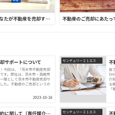
あなたが不動産を売却する理由
不動産のご売却にあたっ
センチュリー２１エステートSHINの浅利祐作です！
却サポートについて
！今回は、「茨木市不動産売却
皆
です。弊社は、茨木市・高槻市
S
一環として茨木市不動産売却サ
介
した。不動産のご売却というの
る
「専.
2023-10-16
センチュリー２１エステートSHINの浅利祐作です！
不動産 媒介契約に関して（専任媒介契約）