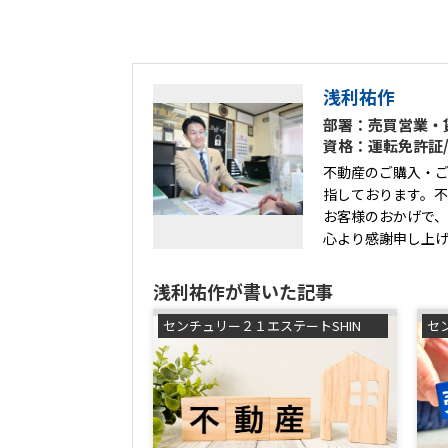
浅利祐作
部署：売買営業・
資格：運転免許証/販
不動産のご購入・
指しております。
お客様のおかげで
心より感謝申し上
浅利祐作が書いた記事
センチュリー２１エステートSHINの浅利祐作です！