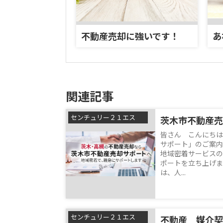
不動産売却に強いです！
関連記事
センチュリー２１エステートSHINの浅利祐作です！
茨木市不動産売
皆さん こんにちは
サポート」のご案内
地域密着サービスの
ポートを立ち上げま
は、人...
センチュリー２１エステートSHINの浅利祐作です！