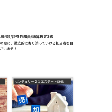
者乙種4類/証券外務員/珠算検定3級
の際に、徹底的に寄り添っていける担当者を目
さいませ！
トSHINの浅利祐作です！
センチュリー２１エステートSHINの浅利祐作です！