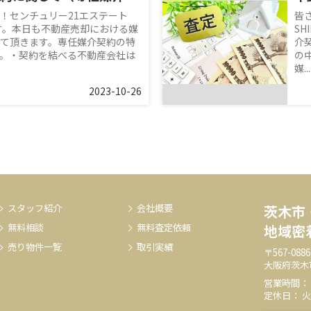
！センチュリー21エステート
皆
です。本日も不動産売却における媒
S
て頂きます。専任媒介契約の特
介
。・契約を結べる不動産会社は
の
媒...
2023-10-26
スタッフ紹介
会社概要
茨木市
無料相談
無料査定依頼
地域密
売り物件一覧
取引実績
〒567-0886
大阪府茨木
営業時間： 9:
定休日： 