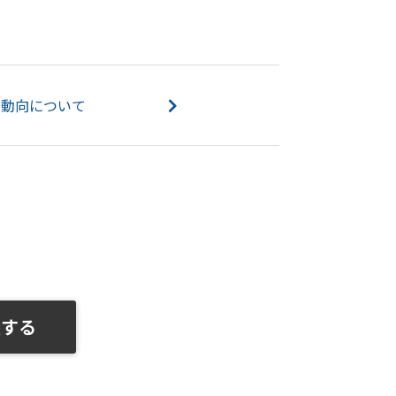
の動向について
談する