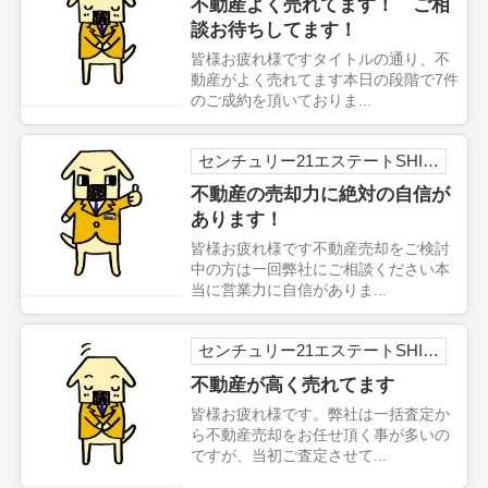
不動産よく売れてます！ ご相
談お待ちしてます！
皆様お疲れ様ですタイトルの通り、不
動産がよく売れてます本日の段階で7件
のご成約を頂いておりま...
センチュリー21エステートSHINの森本です
不動産の売却力に絶対の自信が
あります！
皆様お疲れ様です不動産売却をご検討
中の方は一回弊社にご相談ください本
当に営業力に自信がありま...
センチュリー21エステートSHINの森本です
不動産が高く売れてます
皆様お疲れ様です。弊社は一括査定か
ら不動産売却をお任せ頂く事が多いの
ですが、当初ご査定させて...