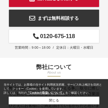
まずは無料相談する
0120-675-118
営業時間：9:00～18:00
定休日：火曜日・水曜日
弊社について
About us
当サイトでは、お客様の当サイト利用状況把握、サービス向上検討を目的と
弊社ではお客様の事を第一に考える事。 取引に際し
して、クッキー（Cookie）を使用しています。
詳しくは、当社の
「Cookieの取扱いについて」
をご確認ください。
てご満足と安心頂ける事を第一に考えて日々営業活
動をしております。 弊社は紹介案件も多く、それは
閉じる
ひとえにお客様にご満足頂けているからだと思いま