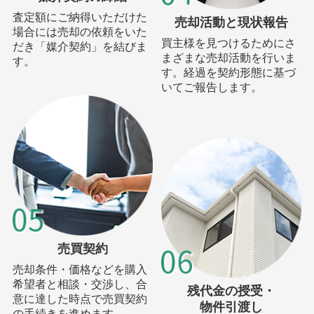
査定額にご納得いただけた
売却活動と現状報告
場合には売却の依頼をいた
買主様を見つけるためにさ
だき「媒介契約」を結びま
まざまな売却活動を行いま
す。
す。経過を契約形態に基づ
いてご報告します。
売買契約
売却条件・価格などを購入
希望者と相談・交渉し、合
残代金の授受・
意に達した時点で売買契約
物件引渡し
の手続きを進めます。