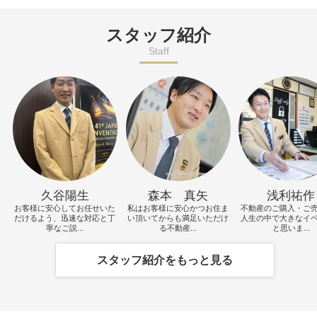
スタッフ紹介
Staff
久谷陽生
森本 真矢
浅利祐作
お客様に安心してお任せいた
私はお客様に安心かつお住ま
不動産のご購入・ご
だけるよう、迅速な対応と丁
い頂いてからも満足いただけ
人生の中で大きなイ
寧なご説...
る不動産...
と思いま...
スタッフ紹介をもっと見る