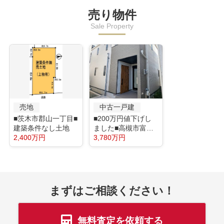
売り物件
Sale Property
売地
中古一戸建
■茨木市郡山一丁目■
■200万円値下げし
建築条件なし土地
ました■高槻市富田
2,400万円
町六丁目
3,780万円
まずはご相談ください！
無料査定を依頼する