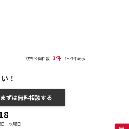
3件
該当公開件数
1～3件表示
さい！
まずは無料相談する
18
曜日・水曜日