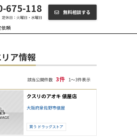
-675-118
無料相談する
定休日：
火曜日・水曜日
定依頼
エリア情報
3件
該当公開件数
1～3件表示
クスリのアオキ 俵屋店
大阪府泉佐野市俵屋
買う
ドラッグストア