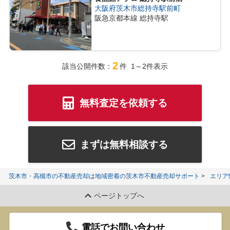
大阪府茨木市総持寺駅前町
阪急京都本線 総持寺駅
2
該当公開件数：
件 1～2件表示
無料査定を依頼する
まずは無料相談する
茨木市・高槻市の不動産売却は地域密着の茨木市不動産売却サポート
エリア
ページトップへ
電話でお問い合わせ