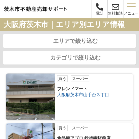
メニュー
電話
無料相談
大阪府茨木市｜エリア別エリア情報
エリアで絞り込む
カテゴリで絞り込む
買う
スーパー
フレンドマート
大阪府茨木市山手台３丁目
買う
スーパー
食品館アプロ 総持寺駅前店