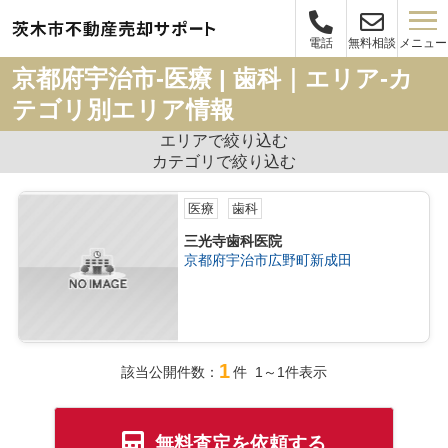
メニュー
電話
無料相談
京都府宇治市-医療 | 歯科｜エリア-カ
テゴリ別エリア情報
エリアで絞り込む
カテゴリで絞り込む
医療
歯科
三光寺歯科医院
京都府宇治市広野町新成田
1
該当公開件数：
件 1～1件表示
無料査定を依頼する