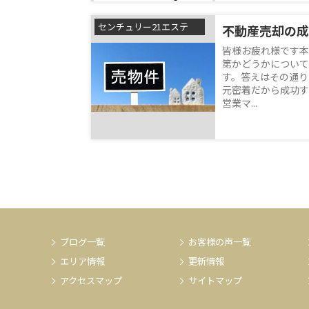
センチュリー21エステートSHINの森本です
不動産売却の成
皆様お疲れ様です本
第かどうかについて
す。答えはその通り
元密着だから成功す
営業マ...
ブログ一覧
お客様の声一覧
エリア情報
更新情報
アクセスマップ
サイトマップ