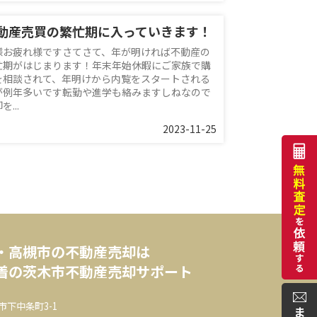
動産売買の繁忙期に入っていきます！
様お疲れ様ですさてさて、年が明ければ不動産の
忙期がはじまります！年末年始休暇にご家族で購
を相談されて、年明けから内覧をスタートされる
が例年多いです転勤や進学も絡みますしねなので
を...
2023-11-25
・高槻市の不動産売却は
着の茨木市不動産売却サポート
市下中条町3-1