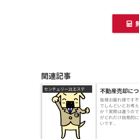
関連記事
センチュリー21エステートSHINの森本です
不動産売却につ
皆様お疲れ様です不
でしんどいとお考え
か？実際は違うので
がどれだけ自発的に
いです...