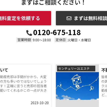
まずはご相談ください！
無料査定を依頼する
まずは無料相
0120-675-118
営業時間
定休日
9:00～18:00
火曜日・水曜日
センチュリー21エステートSHINの森本です
いて
不
動産売却は手間がかかり、大変
皆
の方も多いのではないでしょう
の
す！正確に言うと売却の担当者
ク
動いてくれるかこの一点が大き
動
ど...
2023-10-20