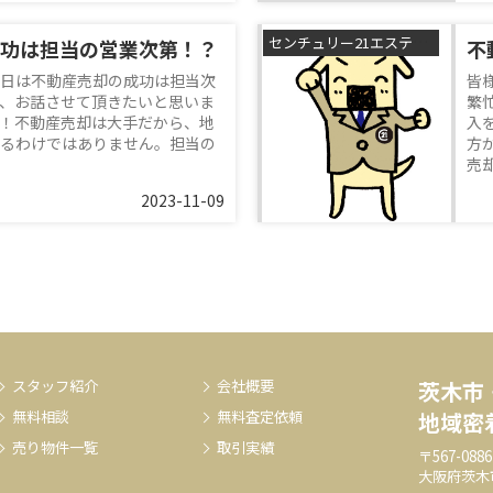
センチュリー21エステートSHINの森本です
功は担当の営業次第！？
不
日は不動産売却の成功は担当次
皆
、お話させて頂きたいと思いま
繁
！不動産売却は大手だから、地
入
るわけではありません。担当の
方
売却
2023-11-09
スタッフ紹介
会社概要
茨木市
無料相談
無料査定依頼
地域密
売り物件一覧
取引実績
〒567-0886
大阪府茨木